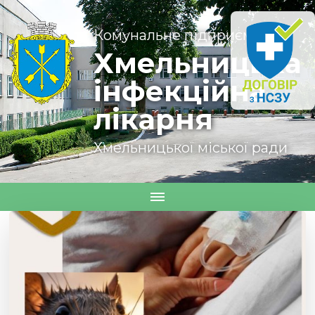
Комунальне підприємство
Хмельницька
інфекційна
лікарня
Хмельницької міської ради