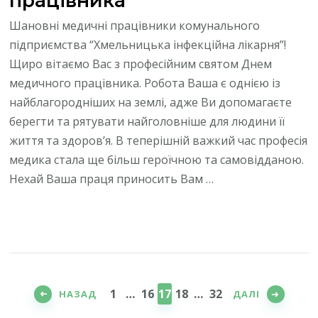
працівника
Шановні медичні працівники комунального
підприємства “Хмельницька інфекційна лікарня”!
Щиро вітаємо Вас з професійним святом Днем
медичного працівника. Робота Ваша є однією із
найблагородніших на землі, адже Ви допомагаєте
берегти та рятувати найголовніше для людини її
життя та здоров’я. В теперішній важкий час професія
медика стала ще більш героїчною та самовідданою.
Нехай Ваша праця приносить Вам …
Пагінація
записів
СТОРІНКА
СТОРІНКА
СТОРІНКА
СТОРІНКА
СТОРІНКА
1
…
16
17
18
…
32
НАЗАД
ДАЛІ