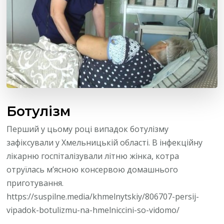
Ботулізм
Перший у цьому році випадок ботулізму
зафіксували у Хмельницькій області. В інфекційну
лікарню госпіталізували літню жінка, котра
отруїлась м’ясною консервою домашнього
приготування.
https://suspilne.media/khmelnytskiy/806707-persij-
vipadok-botulizmu-na-hmelniccini-so-vidomo/