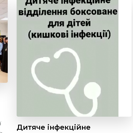
ї
Дитяче інфекційне
-