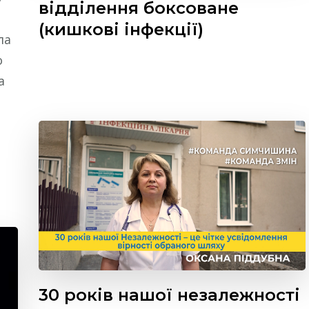
відділення боксоване
(кишкові інфекції)
ла
о
а
30 років нашої незалежності