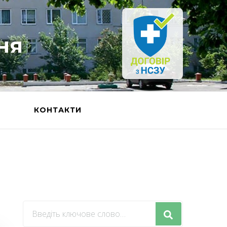
ня
Ь
КОНТАКТИ
Шукаєте
щось?