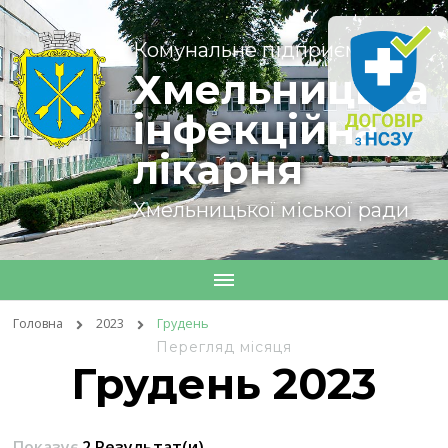
Комунальне підприємство
Хмельницька
інфекційна
лікарня
Хмельницької міської ради
Головна
2023
Грудень
Перегляд місяця
Грудень 2023
Показує
2 Результат(и)