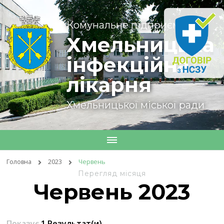
Комунальне підприємство
Хмельницька
інфекційна
лікарня
Хмельницької міської ради
Головна
2023
Червень
Перегляд місяця
Червень 2023
Показує
1 Результат(и)