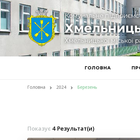
Комунальне підприємс
Хмельниць
Хмельницької міської 
ГОЛОВНА
ПР
Головна
2024
Березень
Показує
4 Результат(и)