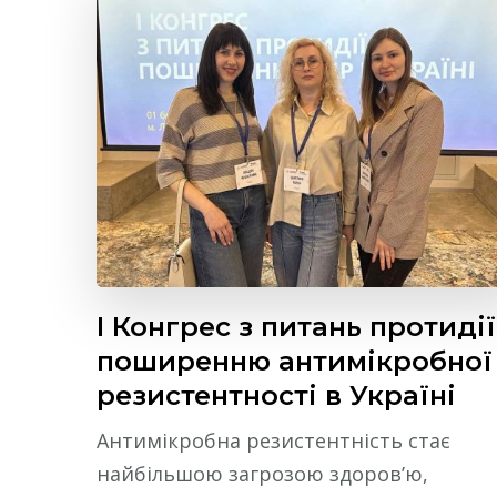
І Конгрес з питань протидії
поширенню антимікробної
резистентності в Україні
Антимікробна резистентність стає
найбільшою загрозою здоров’ю,