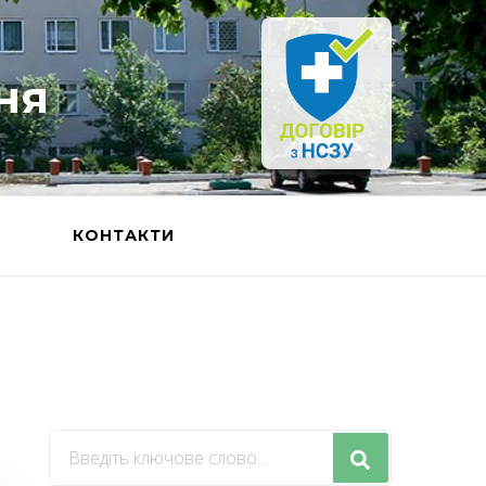
ня
Ь
КОНТАКТИ
Шукаєте
щось?