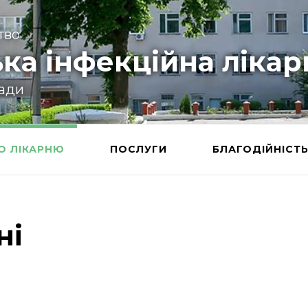
тво
ка інфекційна лікар
ради
О ЛІКАРНЮ
ПОСЛУГИ
БЛАГОДІЙНІСТ
ні