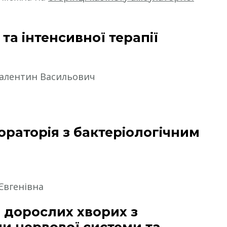
 та інтенсивної терапії
Валентин Васильович
ораторія з бактеріологічним
Євгенівна
я дорослих хворих з
и нервової системи та