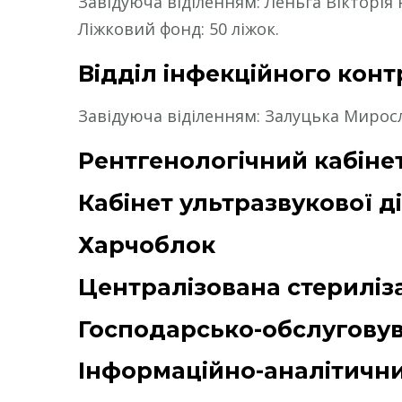
Завідуюча віділенням: Леньга Вікторія
Ліжковий фонд: 50 ліжок.
Відділ інфекційного кон
Завідуюча віділенням: Залуцька Мирос
Рентгенологічний кабіне
Кабінет ультразвукової д
Харчоблок
Централізована стериліз
Господарсько-обслугову
Інформаційно-аналітични