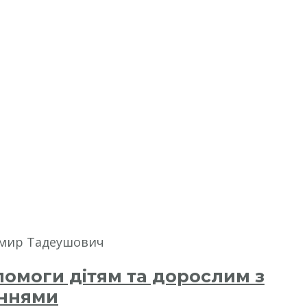
имир Тадеушович
помоги дітям та дорослим з
аннями