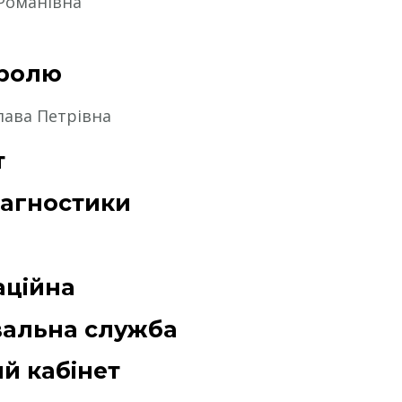
 Романівна
тролю
лава Петрівна
т
іагностики
аційна
вальна служба
й кабінет