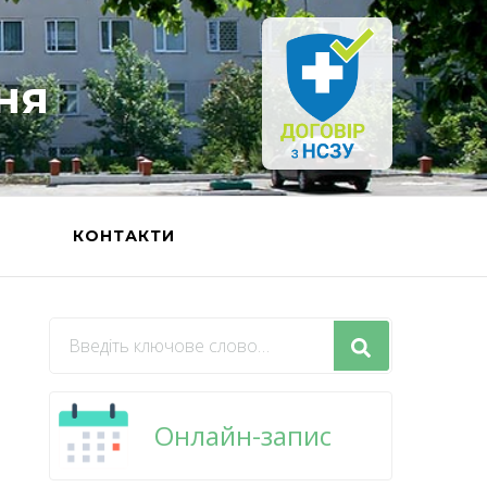
ня
Ь
КОНТАКТИ
Шукаєте
щось?
Онлайн-запис