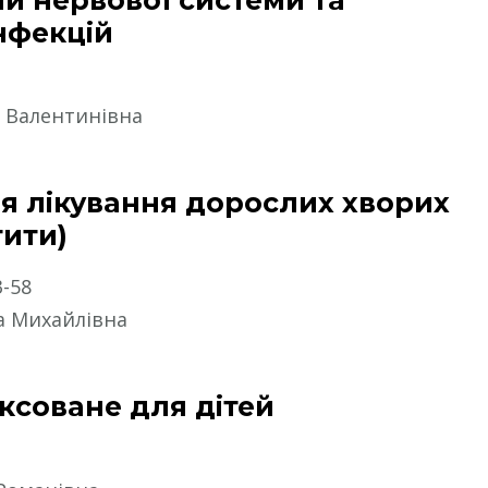
нфекцій
а Валентинівна
ля лікування дорослих хворих
тити)
3-58
а Михайлівна
ксоване для дітей