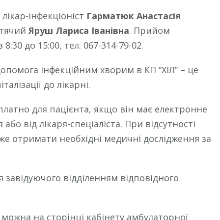
лікар-інфекціоніст
Гарматюк Анастасія
дитячий
Яруш Лариса Іванівна
. Прийом
:30 до 15:00, тел. 067-314-79-02.
опомога інфекційним хворим в КП “XІЛ” – це
талізації до лікарні.
латно для пацієнта, якщо він має електронне
або від лікаря-спеціаліста. При відсутності
е отримати необхідні медичні дослідження за
я завідуючого відділенням відповідного
и можна на
сторінці кабінету амбулаторної