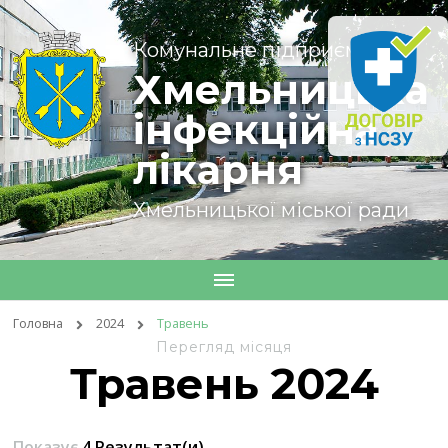
Комунальне підприємство
Хмельницька
інфекційна
лікарня
Хмельницької міської ради
Головна
2024
Травень
Перегляд місяця
Травень 2024
Показує
4 Результат(и)