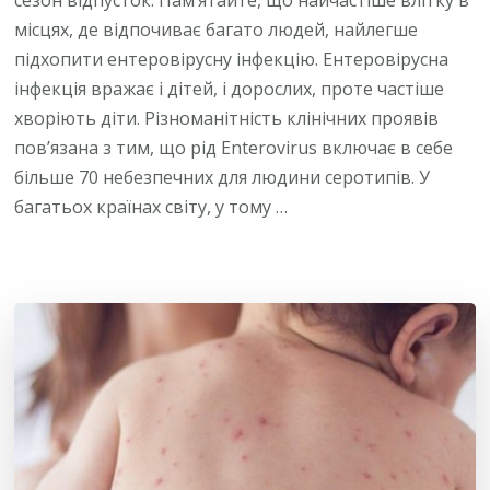
сезон відпусток. Пам’ятайте, що найчастіше влітку в
місцях, де відпочиває багато людей, найлегше
підхопити ентеровірусну інфекцію. Ентеровірусна
інфекція вражає і дітей, і дорослих, проте частіше
хворіють діти. Різноманітність клінічних проявів
пов’язана з тим, що рід Enterovirus включає в себе
більше 70 небезпечних для людини серотипів. У
багатьох країнах світу, у тому …