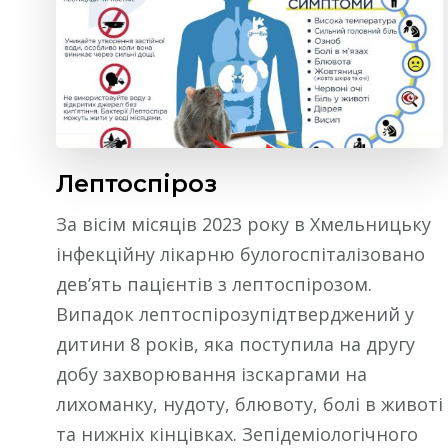
Лептоспіроз
За вісім місяців 2023 року в Хмельницьку
інфекційну лікарню булогоспіталізовано
дев’ять пацієнтів з лептоспірозом.
Випадок лептоспірозупідтверджений у
дитини 8 років, яка поступила на другу
добу захворювання ізскаргами на
лихоманку, нудоту, блювоту, болі в животі
та нижніх кінцівках. Зепідеміологічного