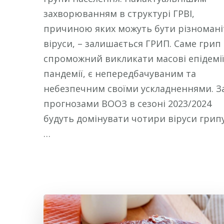
захворюванням в структурі ГРВІ,
причиною яких можуть бути різномані
віруси, – залишається ГРИП. Саме грип
спроможний викликати масові епідемії
пандемії, є непередбачуваним та
небезпечним своїми ускладненнями. З
прогнозами ВООЗ в сезоні 2023/2024
будуть домінувати чотири віруси грипу
…