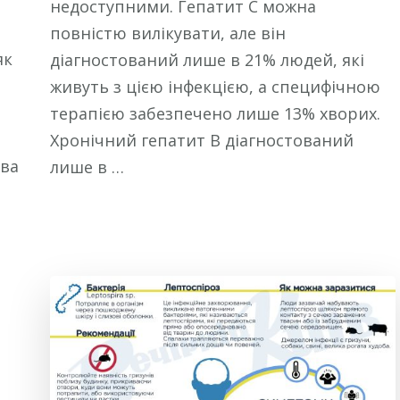
недоступними. Гепатит С можна
повністю вилікувати, але він
як
діагностований лише в 21% людей, які
живуть з цією інфекцією, а специфічною
терапією забезпечено лише 13% хворих.
Хронічний гепатит В діагностований
ова
лише в …