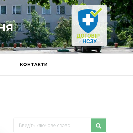
ня
Ь
КОНТАКТИ
Шукаєте
щось?