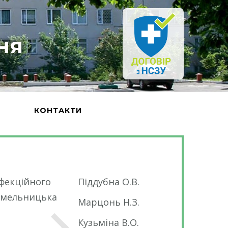
ня
Ь
КОНТАКТИ
нфекційного
Піддубна О.В.
ГАНЧЕВА Оксана
"Хмельницька
(читати повніст
Марцонь Н.З.
Кузьміна В.О.