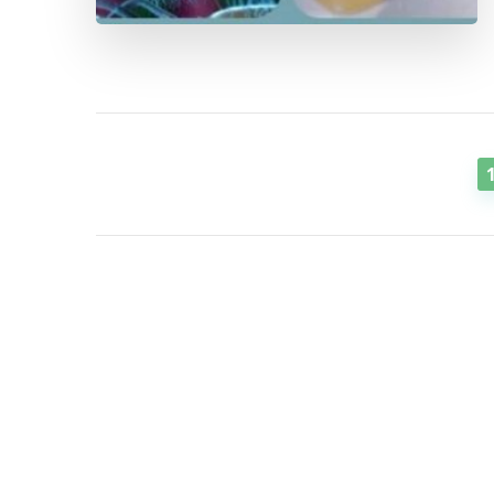
Пагінація
записів