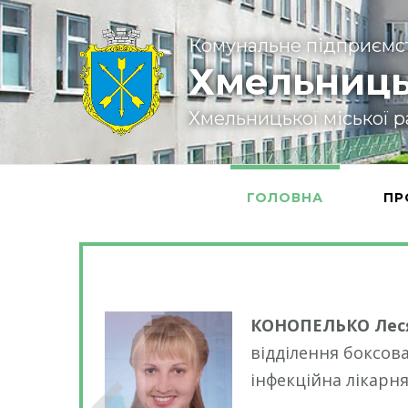
Комунальне підприємс
Хмельниць
Хмельницької міської 
ГОЛОВНА
ПР
 працює в КП
КОНОПЕЛЬКО Леся
відділення боксова
інфекційна лікарня"