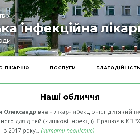
тво
ка інфекційна лікар
ради
О ЛІКАРНЮ
ПОСЛУГИ
БЛАГОДІЙНІСТ
Наші обличчя
 Олександрівна
– лікар-інфекціоніст дитячий і
ного для дітей (кишкові інфекції). Працює в КП 
 з 2017 року...
(читати повністю)