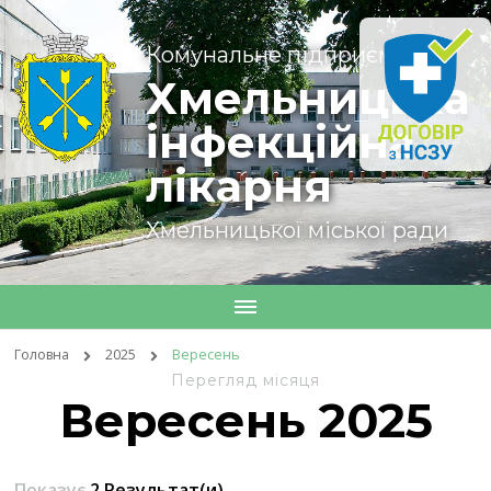
Комунальне підприємство
Хмельницька
інфекційна
лікарня
Хмельницької міської ради
Головна
2025
Вересень
Перегляд місяця
Вересень 2025
Показує
2 Результат(и)