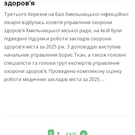
здоров’я
Третього березня на базі Хмельницької інфекційної
лікарні відбулась колегія управління охорони
здоров’я Хмельницької міської ради, на якій були
підведені підсумки роботи закладів охорони
здоров’я міста за 2025 рік. З доповіддю виступив
начальник управління Борис Ткач, а також головні
спеціалісти та голови груп експертів управління
охорони здоров’я. Проведено комплексну оцінку
роботи медичних закладів міста за 2025 …
Пагінація
записів
СТОРІНКА
СТОРІНКА
1
2
ДАЛІ