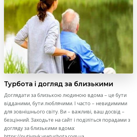
Турбота і догляд за близькими
Доглядати за близькою людиною вдома – це бути
відданими, бути люблячими. І часто – невидимими
для зовнішнього світу. Ви – важливі, ваш досвід –
безцінний. Заходьте на сайт і поділіться порадами з
догляду за близькими вдома:
https://putivnyk.vseturbota.com.ua