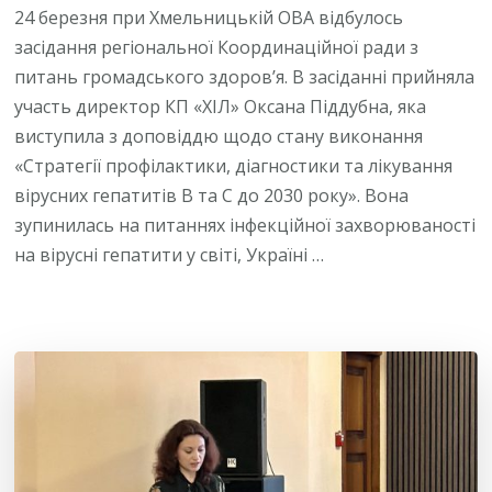
24 березня при Хмельницькій ОВА відбулось
засідання регіональної Координаційної ради з
питань громадського здоров’я. В засіданні прийняла
участь директор КП «ХІЛ» Оксана Піддубна, яка
виступила з доповіддю щодо стану виконання
«Стратегії профілактики, діагностики та лікування
вірусних гепатитів В та С до 2030 року». Вона
зупинилась на питаннях інфекційної захворюваності
на вірусні гепатити у світі, Україні …