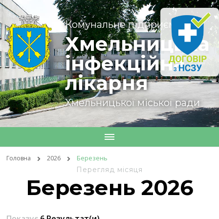
Комунальне підприємство
Хмельницька
інфекційна
лікарня
Хмельницької міської ради
Головна
2026
Березень
Перегляд місяця
Березень 2026
Показує
6 Результат(и)