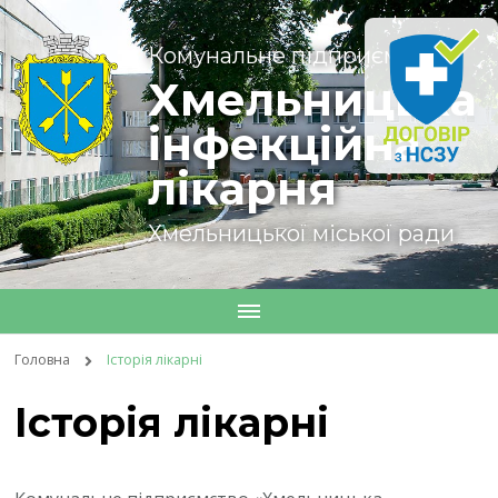
Комунальне підприємство
Хмельницька
інфекційна
лікарня
Хмельницької міської ради
Головна
Історія лікарні
Історія лікарні