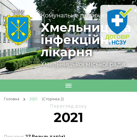
Комунальне підприємство
Хмельницька
інфекційна
лікарня
Хмельницької міської ради
Головна
2021
(Сторінка 2)
Перегляд року
2021
Показує
27 Результат(и)