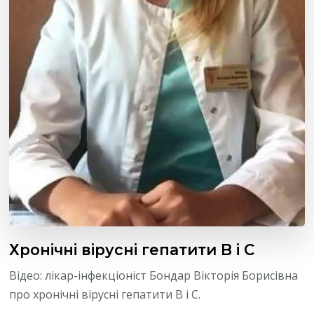
Хронічні вірусні гепатити B і C
Відео: лікар-інфекціоніст Бондар Вікторія Борисівна
про хронічні вірусні гепатити B і C.