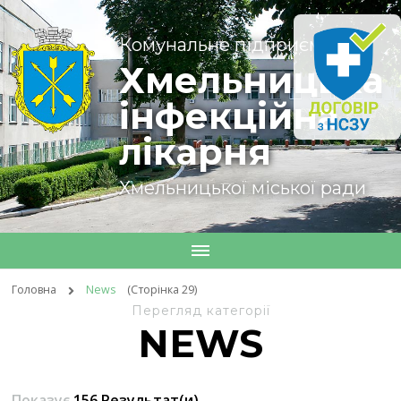
Комунальне підприємство
Хмельницька
інфекційна
лікарня
Хмельницької міської ради
Головна
News
(Сторінка 29)
Перегляд категорії
NEWS
Показує
156 Результат(и)