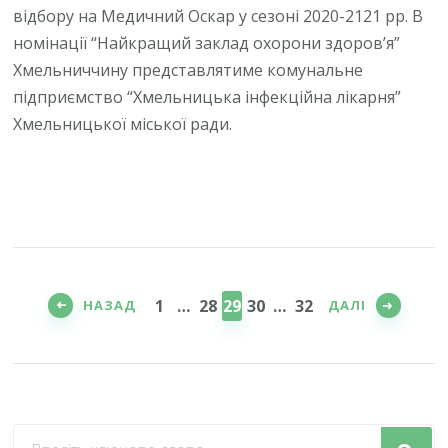
відбору на Медичний Оскар у сезоні 2020-2121 рр. В
номінації “Найкращий заклад охорони здоров’я”
Хмельниччину представлятиме комунальне
підприємство “Хмельницька інфекційна лікарня”
Хмельницької міської ради.
Пагінація
записів
СТОРІНКА
СТОРІНКА
СТОРІНКА
СТОРІНКА
СТОРІНКА
1
…
28
29
30
…
32
НАЗАД
ДАЛІ
Шукаєте