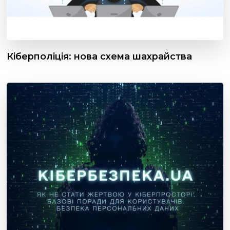
Кіберполіція: нова схема шахрайства