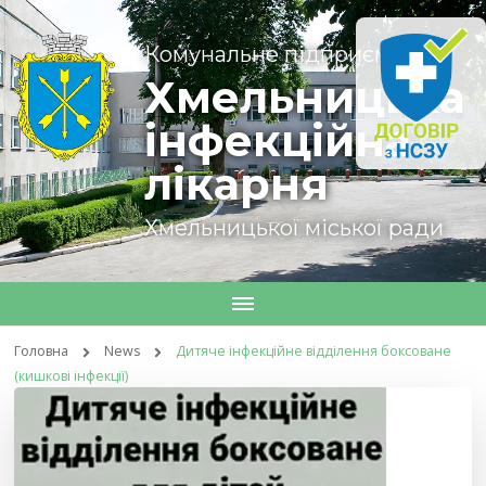
Комунальне підприємство
Хмельницька
інфекційна
лікарня
Хмельницької міської ради
Головна
News
Дитяче інфекційне відділення боксоване
(кишкові інфекції)