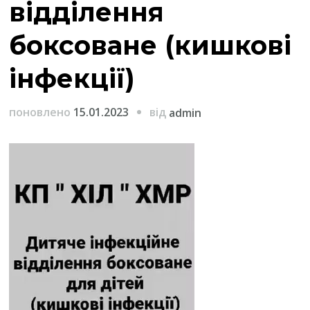
відділення
боксоване (кишкові
інфекції)
від
поновлено
15.01.2023
admin