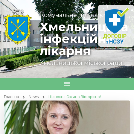
Комунальне підприємство
Хмельницька
інфекційна
лікарня
Хмельницької міської ради
Головна
News
Шановна Оксано Вікторівно!