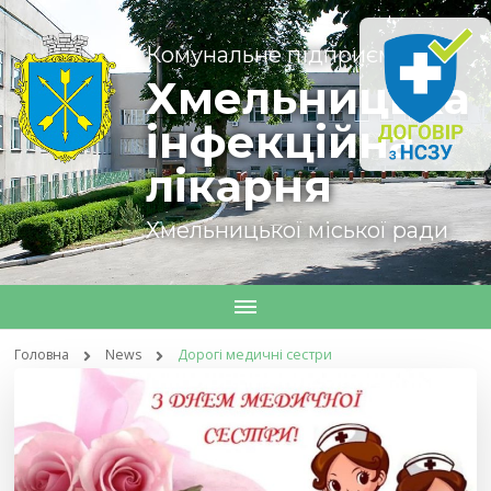
Комунальне підприємство
Хмельницька
інфекційна
лікарня
Хмельницької міської ради
Головна
News
Дорогі медичні сестри