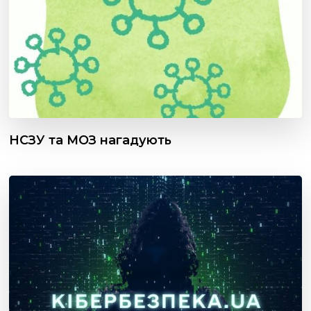
НСЗУ та МОЗ нагадують