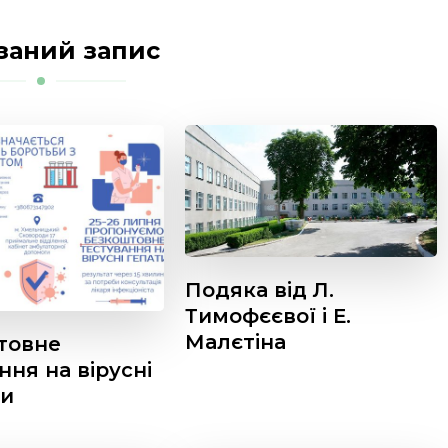
заний запис
Подяка від Л.
Тимофєєвої і Е.
Малєтіна
товне
ння на вірусні
ти