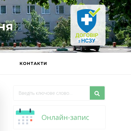
ня
Ь
КОНТАКТИ
Шукаєте
щось?
Онлайн-запис