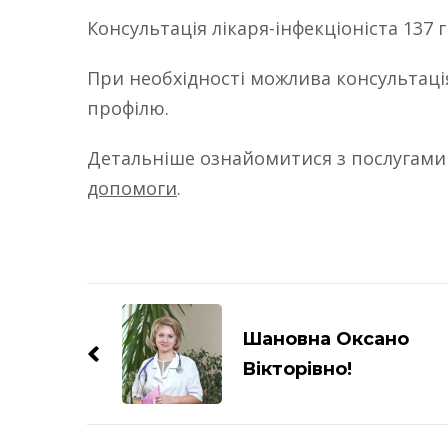
Консультація лікаря-інфекціоніста 137 г
При необхідності можлива консультаці
профілю.
Детальніше ознайомитися з послугам
допомоги
.
Навігація
по
Шановна Оксано
запису
Вікторівно!