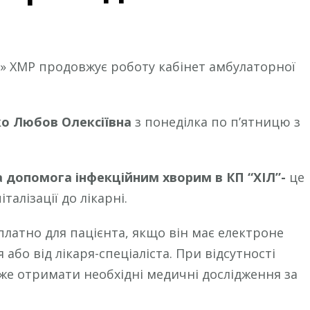
я» ХМР продовжує роботу кабінет амбулаторної
о Любов Олексіївна
з понеділка по п’ятницю з
а допомога інфекційним хворим
в
КП “XІЛ”-
це
талізації до лікарні.
латно для пацієнта, якщо він має електроне
або від лікаря-спеціаліста. При відсутності
е отримати необхідні медичні дослідження за