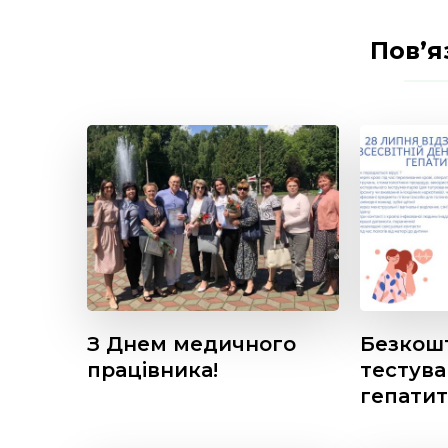
Пов’я
З Днем медичного
Безкош
працівника!
тестува
гепати