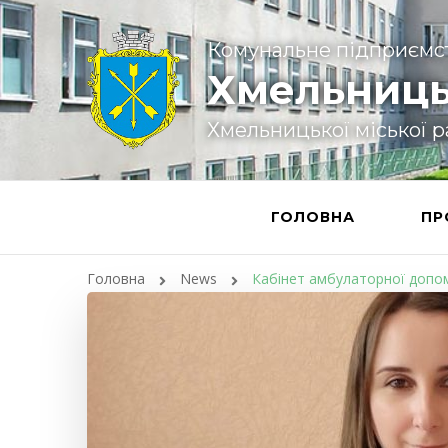
Комунальне підприємс
Хмельниць
Хмельницької міської 
ГОЛОВНА
ПР
Головна
News
Кабінет амбулаторної допо