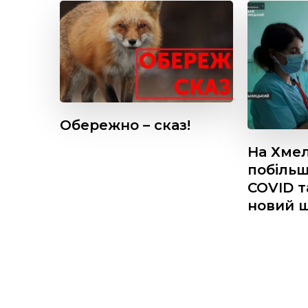
Обережно – сказ!
На Хме
побільш
COVID т
новий ш