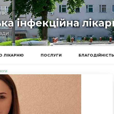
тво
ка інфекційна лікар
ради
О ЛІКАРНЮ
ПОСЛУГИ
БЛАГОДІЙНІСТ
моги