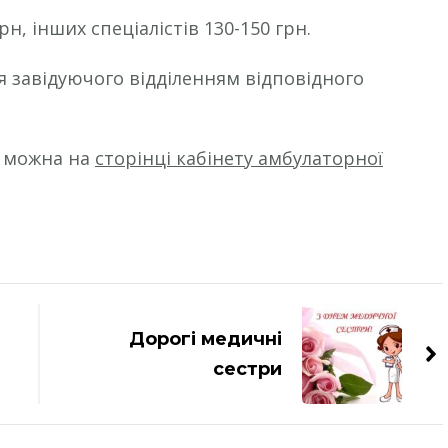
рн, інших спеціалістів 130-150 грн.
я завідуючого відділенням відповідного
и можна на
сторінці кабінету амбулаторної
Дорогі медичні
сестри