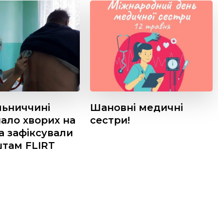
льниччині
Шановні медичні
ало хворих на
сестри!
а зафіксували
там FLIRT