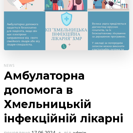
NEWS
Амбулаторна
допомога в
Хмельницькій
інфекційній лікарні
від
поновлено
17.06.2024
admin