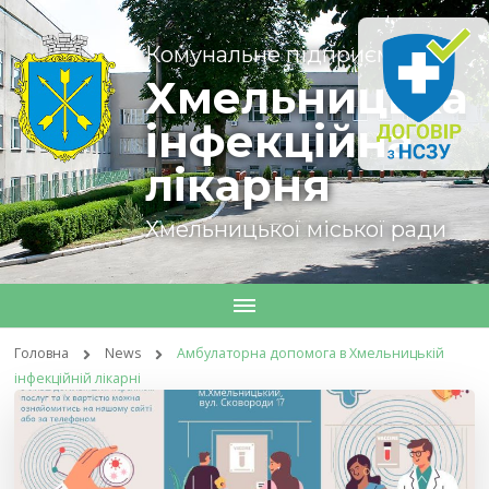
Комунальне підприємство
Хмельницька
інфекційна
лікарня
Хмельницької міської ради
Головна
News
Амбулаторна допомога в Хмельницькій
інфекційній лікарні