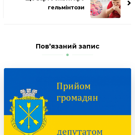
гельмінтози
Пов’язаний запис