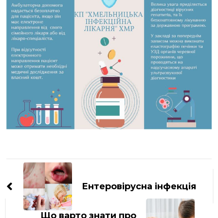
Навігація
по
Ентеровірусна інфекція
запису
Що варто знати про