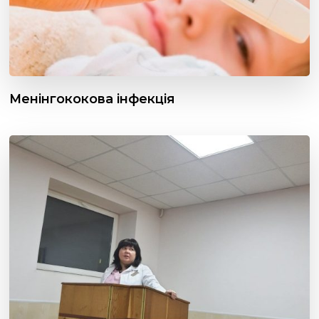
Менінгококова інфекція