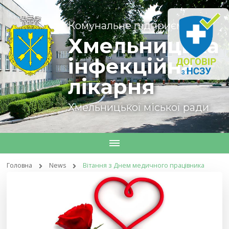
Комунальне підприємство
Хмельницька
інфекційна
лікарня
Хмельницької міської ради
Головна
News
Вітання з Днем медичного працівника