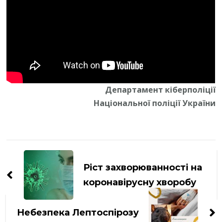
Департамент кіберполіції
Національної поліції України
Навігація
по
Ріст захворюванності на
запису
коронавірусну хворобу
Небезпека Лептоспірозу