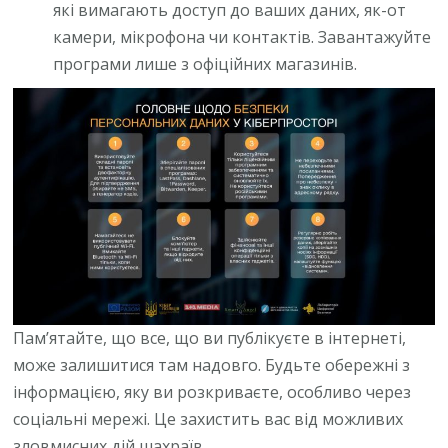
які вимагають доступ до ваших даних, як-от
камери, мікрофона чи контактів. Завантажуйте
програми лише з офіційних магазинів.
Пам’ятайте, що все, що ви публікуєте в інтернеті,
може залишитися там надовго. Будьте обережні з
інформацією, яку ви розкриваєте, особливо через
соціальні мережі. Це захистить вас від можливих
зловмисних дій шахраїв.