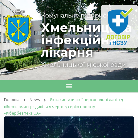
Комунальне підприємство
Хмельницька
інфекційна
лікарня
Хмельницької міської ради
Головна
News
Як захистити свої персональні дані від
кіберзлочинців: дивіться чергову серію проєкту
«Кібербезпека.UA»