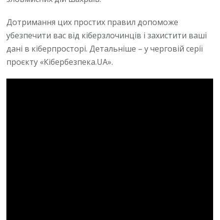
Дотримання цих простих правил допоможе
убезпечити вас від кіберзлочинців і захистити ваші
дані в кіберпросторі. Детальніше – у черговій серії
проєкту «Кібербезпека.UA».