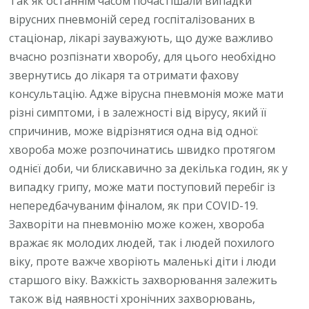
Так як останнім часом почастішали випадки
вірусних пневмоній серед госпіталізованих в
стаціонар, лікарі зауважують, що дуже важливо
вчасно розпізнати хворобу, для цього необхідно
звернутись до лікаря та отримати фахову
консультацію. Адже вірусна пневмонія може мати
різні симптоми, і в залежності від вірусу, який її
спричинив, може відрізнятися одна від одної:
хвороба може розпочинатись швидко протягом
однієї доби, чи блискавично за декілька годин, як у
випадку грипу, може мати поступовий перебіг із
непередбачуваним фіналом, як при COVID-19.
Захворіти на пневмонію може кожен, хвороба
вражає як молодих людей, так і людей похилого
віку, проте важче хворіють маленькі діти і люди
старшого віку. Важкість захворювання залежить
також від наявності хронічних захворювань,