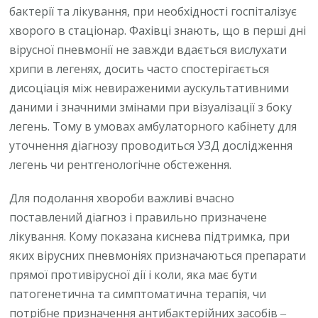
бактерії та лікування, при необхідності госпіталізує
хворого в стаціонар. Фахівці знають, що в перші дні
вірусної пневмонії не завжди вдається вислухати
хрипи в легенях, досить часто спостерігається
дисоціація між невираженими аускультативними
даними і значними змінами при візуалізації з боку
легень. Тому в умовах амбулаторного кабінету для
уточнення діагнозу проводиться УЗД дослідження
легень чи рентгенологічне обстеження.
Для подолання хвороби важливі вчасно
поставлений діагноз і правильно призначене
лікування. Кому показана киснева підтримка, при
яких вірусних пневмоніях призначаються препарати
прямої противірусної дії і коли, яка має бути
патогенетична та симптоматична терапія, чи
потрібне призначення антибактерійних засобів ‒