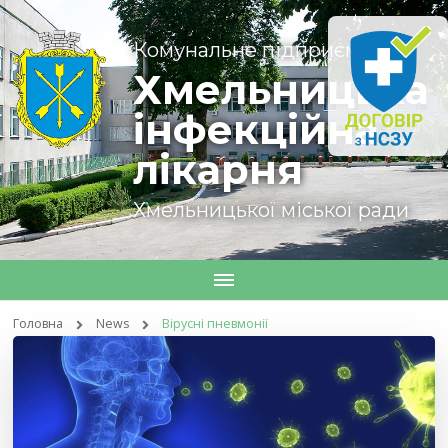
Комунальне підприємство
Хмельницька
інфекційна
лікарня
Хмельницької міської ради
Головна
News
Вірусні пневмонії