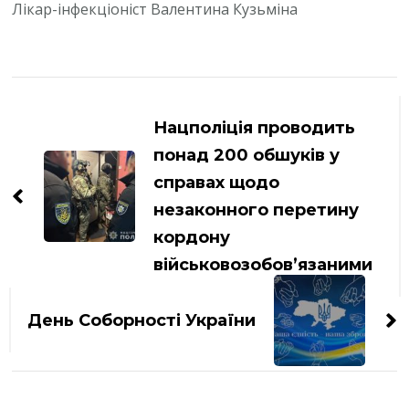
Лікар-інфекціоніст Валентина Кузьміна
Навігація
по
Нацполіція проводить
запису
понад 200 обшуків у
справах щодо
незаконного перетину
кордону
військовозобовʼязаними
День Соборності України