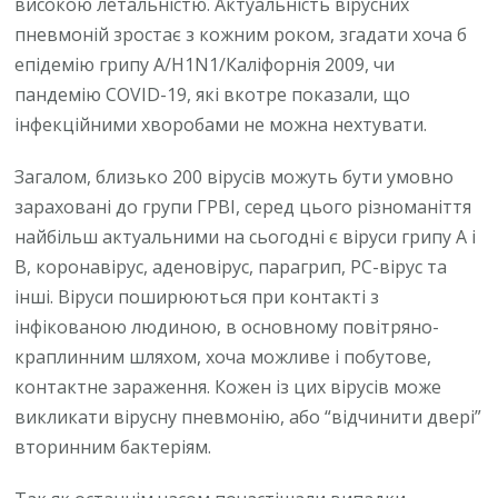
високою летальністю. Актуальність вірусних
пневмоній зростає з кожним роком, згадати хоча б
епідемію грипу A/H1N1/Каліфорнія 2009, чи
пандемію COVID-19, які вкотре показали, що
інфекційними хворобами не можна нехтувати.
Загалом, близько 200 вірусів можуть бути умовно
зараховані до групи ГРВІ, серед цього різноманіття
найбільш актуальними на сьогодні є віруси грипу А і
В, коронавірус, аденовірус, парагрип, РС-вірус та
інші. Віруси поширюються при контакті з
інфікованою людиною, в основному повітряно-
краплинним шляхом, хоча можливе і побутове,
контактне зараження. Кожен із цих вірусів може
викликати вірусну пневмонію, або “відчинити двері”
вторинним бактеріям.