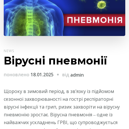
NEWS
Вірусні пневмонії
від
поновлено
18.01.2025
admin
Щороку в зимовий період, в зв’язку із підйомом
сезонної захворюваності на гострі респіраторні
вірусні інфекції та грип, ризик захворіти на вірусну
пневмонію зростає. Вірусна пневмонія ‒ одне із
найважчих ускладнень ГРВІ, що супроводжується