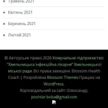
Травень 2021
Квітень 2021
Березень 2021
Лютий 2021
© Авторське право 2026
Комунальне підприємство
"Хмельницька інфекційна лікарня" Хмельницької
міської ради
. Всі права захищені.
Blossom Health
Coach | Розроблена
Blossom Themes
.Працює на
WordPress
.
Відповідальний за сайт: Олександр,
poshtar.boba@gmail.com