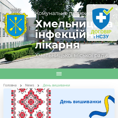
Комунальне підприємство
Хмельницька
інфекційна
лікарня
Хмельницької міської ради
Головна
News
День вишиванки