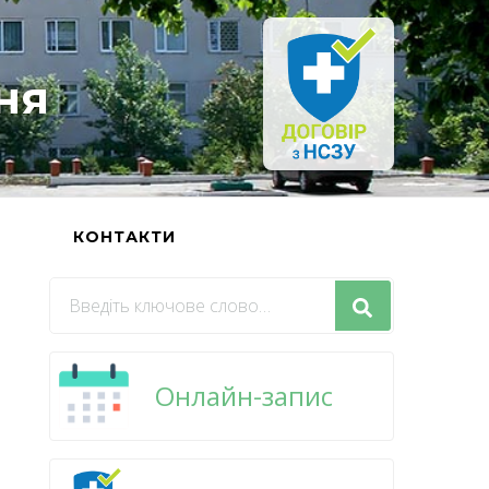
ня
Ь
КОНТАКТИ
Шукаєте
щось?
Онлайн-запис