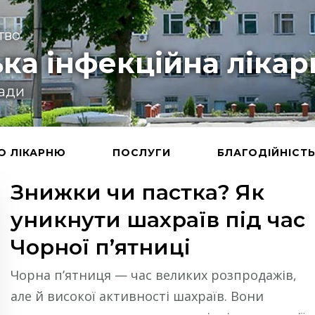
тво
ка інфекційна лікар
ради
О ЛІКАРНЮ
ПОСЛУГИ
БЛАГОДІЙНІСТ
Знижки чи пастка? Як
уникнути шахраїв під час
Чорної пʼятниці
Чорна п’ятниця — час великих розпродажів,
але й високої активності шахраїв. Вони