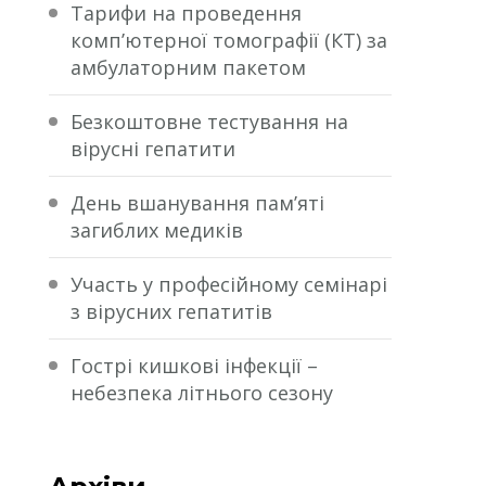
Тарифи на проведення
комп’ютерної томографії (КТ) за
амбулаторним пакетом
Безкоштовне тестування на
вірусні гепатити
День вшанування пам’яті
загиблих медиків
Участь у професійному семінарі
з вірусних гепатитів
Гострі кишкові інфекції –
небезпека літнього сезону