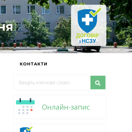
ня
Ь
КОНТАКТИ
Шукаєте
щось?
Онлайн-запис