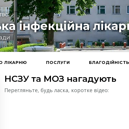
тво
ка інфекційна лікар
ради
О ЛІКАРНЮ
ПОСЛУГИ
БЛАГОДІЙНІСТ
НСЗУ та МОЗ нагадують
Перегляньте, будь ласка, коротке відео: