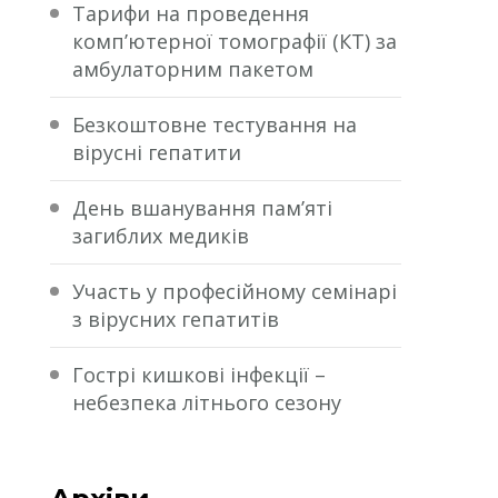
Тарифи на проведення
комп’ютерної томографії (КТ) за
амбулаторним пакетом
Безкоштовне тестування на
вірусні гепатити
День вшанування пам’яті
загиблих медиків
Участь у професійному семінарі
з вірусних гепатитів
Гострі кишкові інфекції –
небезпека літнього сезону