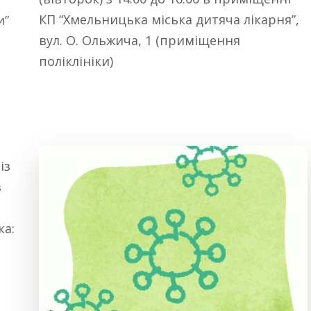
КП “Хмельницька міська дитяча лікарня”,
и”
вул. О. Ольжича, 1 (приміщення
поліклініки)
із
в
ка: