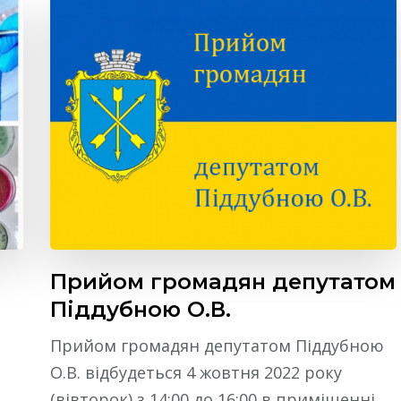
Прийом громадян депутатом
Піддубною О.В.
Прийом громадян депутатом Піддубною
О.В. відбудеться 4 жовтня 2022 року
(вівторок) з 14:00 до 16:00 в приміщенні