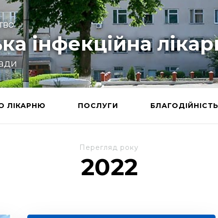
тво
ка інфекційна лікар
ради
О ЛІКАРНЮ
ПОСЛУГИ
БЛАГОДІЙНІСТ
Перегляд року
2022