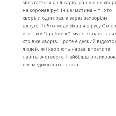
звертається до лікарів, раніше не хвор
на коронавірус. Інша частина – ті, хто
хворіли один раз, а зараз захворіли
вдруге. Тобто модифікація вірусу Омік
все-таки “пробиває” імунітет навіть тих
хто вже хворів. Проте є деякий відсото
людей, які хворіють наразі втретє та
навіть вчетверте. Найбільш ризиково
для медиків категорією …