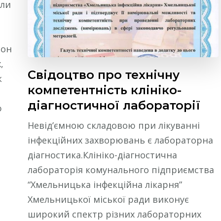
іли
рон
,
Свідоцтво про технічну
к
компетентність клініко-
діагностичної лабораторії
ю
Невід’ємною складовою при лікуванні
інфекційних захворювань є лабораторна
діагностика.Клініко-діагностична
лабораторія комунального підприємства
“Хмельницька інфекційна лікарня”
Хмельницької міської ради виконує
широкий спектр різних лабораторних