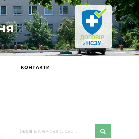
ня
Ь
КОНТАКТИ
Шукаєте
щось?