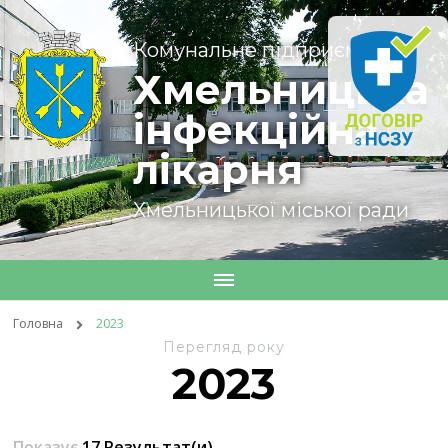
Комунальне підприємство
Хмельницька
інфекційна
лікарня
Хмельницької міської ради
Головна
2023
Перегляд року
2023
Показує
17 Результат(и)