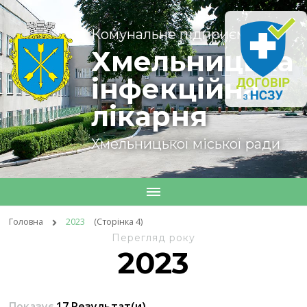
Комунальне підприємство
Хмельницька
інфекційна
лікарня
Хмельницької міської ради
Головна
2023
(Сторінка 4)
Перегляд року
2023
Показує
17 Результат(и)