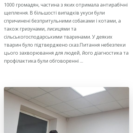
1000 громадян, частина з яких отримала антирабічні
щеплення. В більшості випадків укуси були
спричинені безпритульними собаками і котами, а
також гризунами, лисицями та
сільськогосподарськими тваринами. У деяких
тварин було підтверджено сказ.Питання небезпеки
цього захворювання для людей, його діагностика та
профілактика були обговоренні …