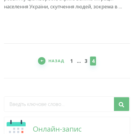
населення України, скупчення людей, зокрема в …
Пагінація
записів
СТОРІНКА
СТОРІНКА
СТОРІНКА
1
…
3
4
НАЗАД
Шукаєте
щось?
Онлайн-запис