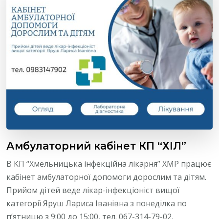
Амбулаторний кабінет КП “ХІЛ”
В КП “Хмельницька інфекційна лікарня” ХМР працює
кабінет амбулаторної допомоги дорослим та дітям.
Прийом дітей веде лікар-інфекціоніст вищої
категорії Яруш Лариса Іванівна з понеділка по
п’ятницю з 9:00 до 15:00, тел. 067-314-79-02.