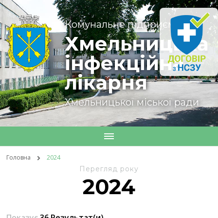
Комунальне підприємство
Хмельницька
інфекційна
лікарня
Хмельницької міської ради
Головна
2024
Перегляд року
2024
Показує
36 Результат(и)