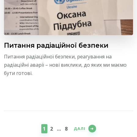
Питання радіаційної безпеки
Питання радіаційної безпеки, реагування на
радіаційні аварії – нові виклики, до яких ми маємо
бути готові.
Пагінація
записів
СТОРІНКА
СТОРІНКА
СТОРІНКА
1
2
…
8
ДАЛІ