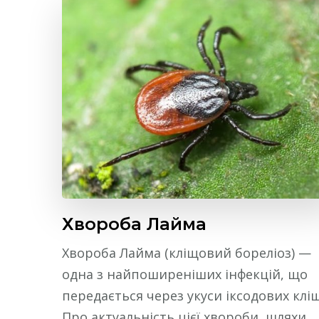
Хвороба Лайма
Хвороба Лайма (кліщовий бореліоз) —
одна з найпоширеніших інфекцій, що
передається через укуси іксодових кліщ
Про актуальність цієї хвороби, шляхи