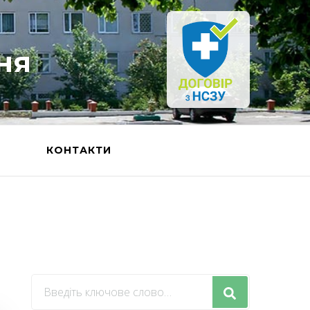
ня
Ь
КОНТАКТИ
Шукаєте
щось?