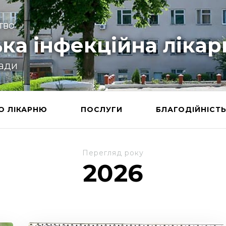
тво
ка інфекційна лікар
ради
О ЛІКАРНЮ
ПОСЛУГИ
БЛАГОДІЙНІСТ
Перегляд року
2026