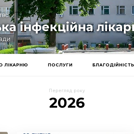
тво
ка інфекційна лікар
ради
О ЛІКАРНЮ
ПОСЛУГИ
БЛАГОДІЙНІСТ
Перегляд року
2026