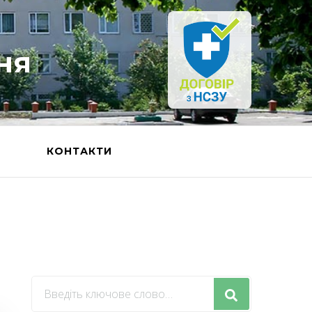
ня
Ь
КОНТАКТИ
Шукаєте
щось?