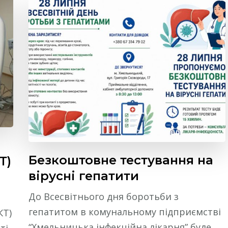
Безкоштовне тестування на
Т)
вірусні гепатити
До Всесвітнього дня боротьби з
гепатитом в комунальному підприємстві
КТ)
“Хмельницька інфекційна лікарня” буде