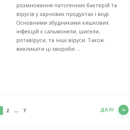
розмноження патогенних бактерій та
вірусів у харчових продуктах і воді.
Основними збудниками кишкових
інфекцій є сальмонели, шигели,
ротавіруси, та інші віруси. Також
викликати ці хвороби …
ДАЛІ
СТОРІНКА
СТОРІНКА
СТОРІНКА
1
2
…
7