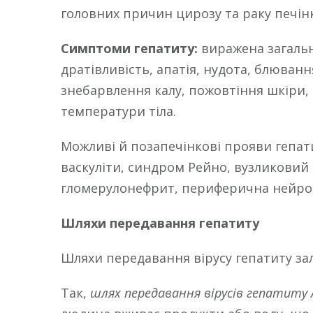
головних причин цирозу та раку печін
Симптоми гепатиту:
виражена загальн
дратівливість, апатія, нудота, блювання
знебарвлення калу, пожовтіння шкіри,
температури тіла.
Можливі й позапечінкові прояви гепат
васкуліти, синдром Рейно, вузликовий 
гломерулонефрит, периферична нейропа
Шляхи передавання гепатиту
Шляхи передавання вірусу гепатиту зал
Так,
шлях передавання вірусів гепатиту 