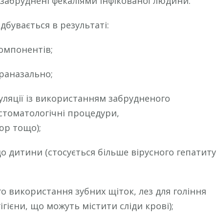
забруднені фекаліями інфікованої людини.
дбувається в результаті:
компонентів;
траназально;
уляції із використанням забрудненого
 стоматологічні процедури,
юр тощо);
о дитини (стосується більше вірусного гепатиту
о використання зубних щіток, лез для гоління
ігієни, що можуть містити сліди крові);