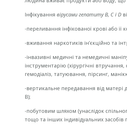
людина вживає продукти або воду, що 
Інфікування
вірусами гепатиту В, С і D
ві
-переливання інфікованої крові або її 
-вживання наркотиків ін’єкційно та ін
-інвазивні медичні та немедичні маніп
інструментарію (хірургічні втручання,
гемодіаліз, татуювання, пірсинг, манік
-вертикальне передавання від матері д
В);
-побутовим шляхом (унаслідок спільног
тощо та інших індивідуальних засобів г