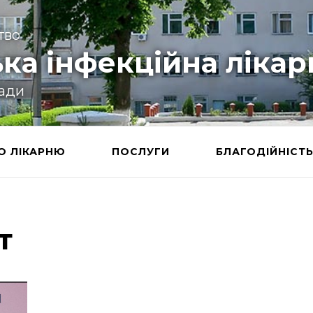
тво
ка інфекційна лікар
ради
О ЛІКАРНЮ
ПОСЛУГИ
БЛАГОДІЙНІСТ
т