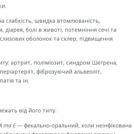
ки.
а слабкість, швидка втомлюваність,
, діарея, болі в животі, потемніння сечі та
 слизових оболонок та склер, підвищення
иту: артрит, поліміозит, синдром Шегрена,
періартеріїт, фіброзуючий альвеоліт,
тія та ін.
ежать від його типу.
А та Е
— фекально-оральний, коли неінфікована