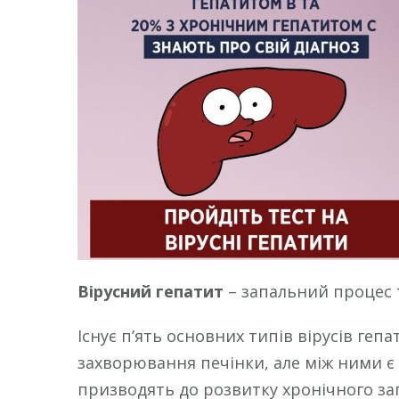
Вірусний гепатит
– запальний процес 
Існує п’ять основних типів вірусів гепат
захворювання печінки, але між ними є 
призводять до розвитку хронічного зап