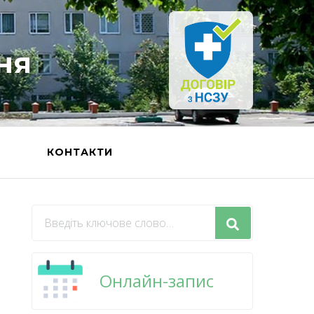
ня
Ь
КОНТАКТИ
Шукаєте
щось?
Онлайн-запис