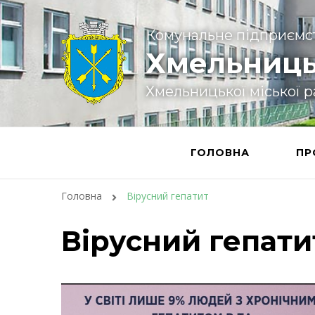
Комунальне підприємс
Хмельниць
Хмельницької міської 
ГОЛОВНА
ПР
Головна
Вірусний гепатит
Вірусний гепати