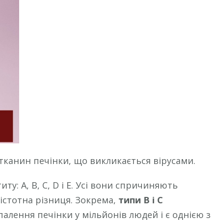
тканин печінки, що викликається вірусами.
иту: А, В, С, D і Е. Усі вони спричиняють
істотна різниця. Зокрема,
типи В і С
алення печінки у мільйонів людей і є однією з