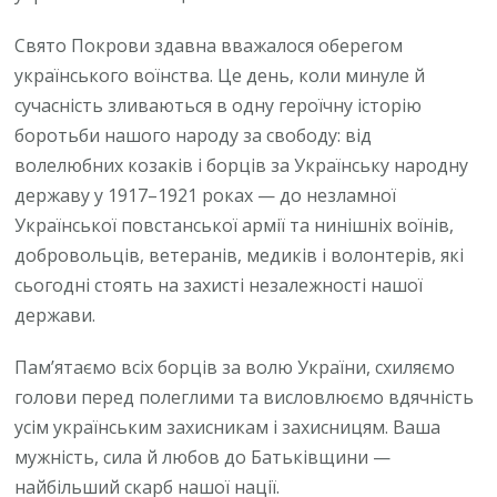
Свято Покрови здавна вважалося оберегом
українського воїнства. Це день, коли минуле й
сучасність зливаються в одну героїчну історію
боротьби нашого народу за свободу: від
волелюбних козаків і борців за Українську народну
державу у 1917–1921 роках — до незламної
Української повстанської армії та нинішніх воїнів,
добровольців, ветеранів, медиків і волонтерів, які
сьогодні стоять на захисті незалежності нашої
держави.
Пам’ятаємо всіх борців за волю України, схиляємо
голови перед полеглими та висловлюємо вдячність
усім українським захисникам і захисницям. Ваша
мужність, сила й любов до Батьківщини —
найбільший скарб нашої нації.