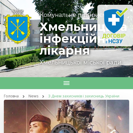
Комунальне підприємство
Хмельницька
інфекційна
лікарня
Хмельницької міської ради
Головна
News
З Днем захисників і захисниць України