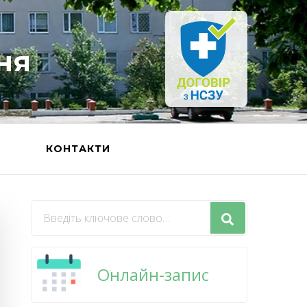
ня
Ь
КОНТАКТИ
Шукаєте
щось?
Онлайн-запис