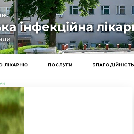
тво
ка інфекційна лікар
ради
О ЛІКАРНЮ
ПОСЛУГИ
БЛАГОДІЙНІСТ
ими