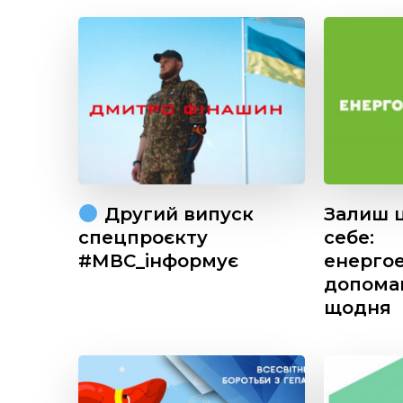
Другий випуск
Залиш ц
спецпроєкту
себе:
#МВС_інформує
енерго
допома
щодня