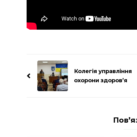
Навігація
по
Колегія управління
запису
охорони здоров’я
Пов’я