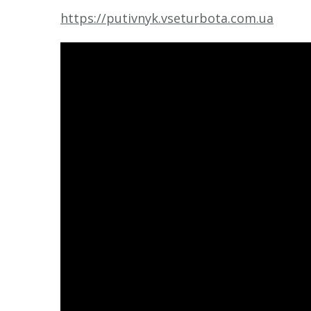
https://putivnyk.vseturbota.com.ua