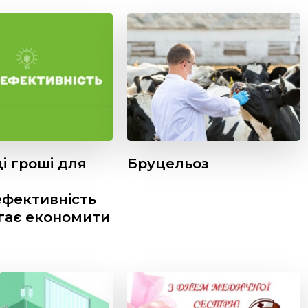
і гроші для
Бруцельоз
ефективність
гає економити