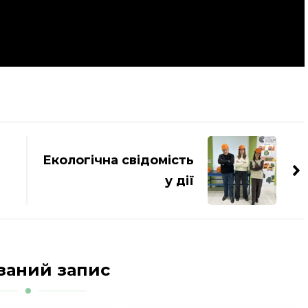
Екологічна свідомість
у дії
заний запис