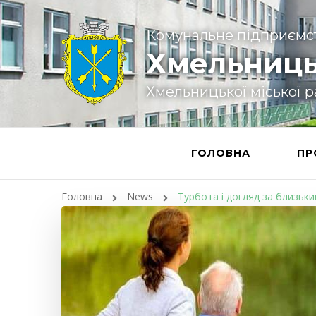
Комунальне підприємс
Хмельниць
Хмельницької міської 
ГОЛОВНА
ПР
Головна
News
Турбота і догляд за близьк