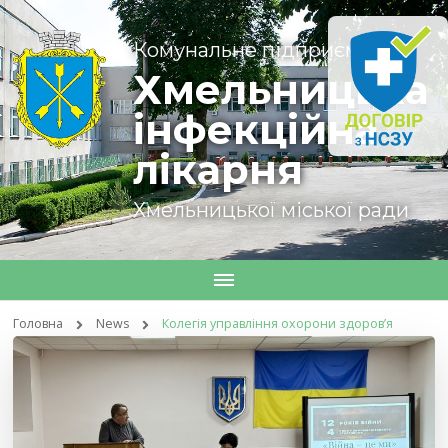
Комунальне підприємство
Хмельницька
інфекційна
лікарня
Хмельницької міської ради
Головна
News
Колегія управління охорони здоров’я