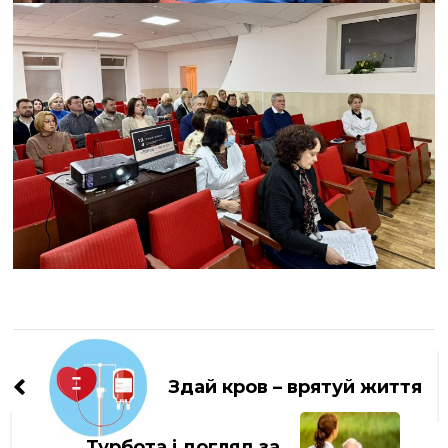
Навігація
по
Здай кров – врятуй життя
запису
Турбота і догляд за