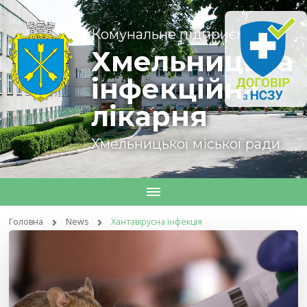
Комунальне підприємство
Хмельницька
інфекційна
лікарня
Хмельницької міської ради
Головна
News
Хантавірусна інфекція