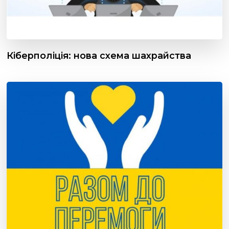
Кіберполіція: нова схема шахрайства