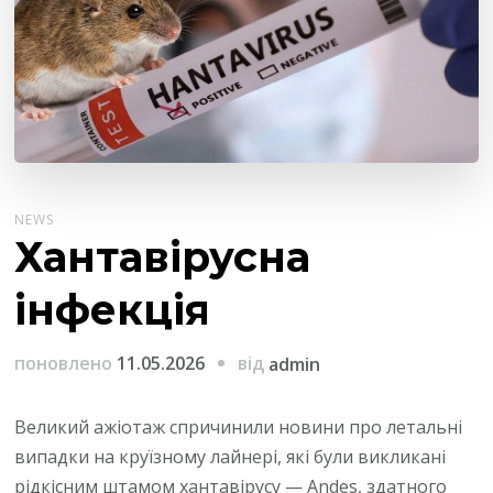
NEWS
Хантавірусна
інфекція
від
поновлено
11.05.2026
admin
Великий ажіотаж спричинили новини про летальні
випадки на круїзному лайнері, які були викликані
рідкісним штамом хантавірусу — Andes, здатного