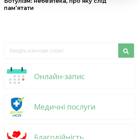
Ботулізм: небезпека, про яку слід
пам’ятати
Шукаєте
щось?
Онлайн-запис
Медичні послуги
Благодійність