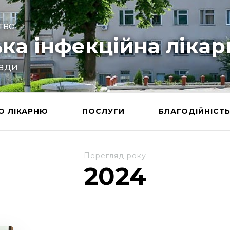
тво
ка інфекційна лікар
ради
О ЛІКАРНЮ
ПОСЛУГИ
БЛАГОДІЙНІСТ
Перегляд року
2024