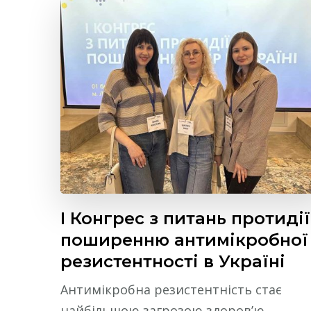
І Конгрес з питань протидії
поширенню антимікробної
резистентності в Україні
Антимікробна резистентність стає
найбільшою загрозою здоров’ю,