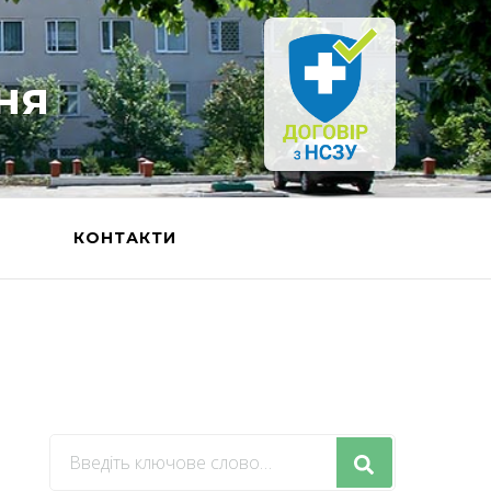
ня
Ь
КОНТАКТИ
Шукаєте
щось?