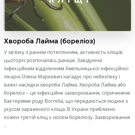
Хвороба Лайма (бореліоз)
У зв’язку з раннім потеплінням, активність кліщів
цьогоріч розпочалась раніше. Завідуюча
інфекційним відділенням Хмельницької інфекційної
лікарні Олена Маркевич нагадує про небезпеку і
важкі наслідки хвороби Лайма. Хвороба Лайма або
бореліоз – це інфекційне захворювання, спричинене
бактеріями роду Borrelia, що передаються людині з
укусом зараженого кліща. В Україні приблизно
кожен третій кліщ є носієм бореліозу. Захворювання
…