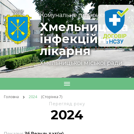
Комунальне підприємство
Хмельницька
інфекційна
лікарня
Хмельницької міської ради
Головна
2024
(Сторінка 7)
Перегляд року
2024
Показує
36 Результат(и)